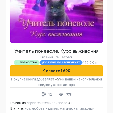
Учитель поневоле. Курс выживания
Евгения Решетова
426.9K
зн.
ПОЛНОСТЬЮ
ДОСТУПНА ПО АБОНЕМЕНТУ
К оплате
169
₽
Покупка книги добавляет
+
5
%
к вашей накопительной
скидке у этого автора
12
778
Роман из
серии
Учитель поневоле
#1
В книге:
кот
любовь и магия
магическая академия