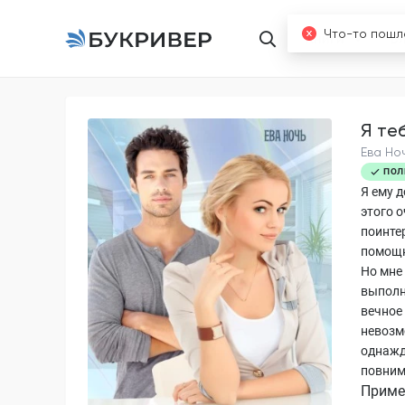
Книги
Б
Я те
Ева Но
ПОЛ
Я ему 
этого о
поинте
помощн
Но мне
выполн
вечное
невозмо
однажд
повним
Приме