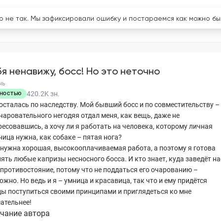
логи
Конкурсы
Абонемент
бя ненавижу, босс! Но это неточно
чь
420.2K
зн.
НОСТЬЮ
досталась по наследству. Мой бывший босс и по совместительству –
чаровательного негодяя отдал меня, как вещь, даже не
ресовавшись, а хочу ли я работать на человека, которому личная
ица нужна, как собаке – пятая нога?
 нужна хорошая, высокооплачиваемая работа, а поэтому я готова
ять любые капризы несносного босса. И кто знает, куда заведёт на
 противостояние, потому что не поддаться его очарованию –
жно. Но ведь и я – умница и красавица, так что и ему придётся
ы поступиться своими принципами и приглядеться ко мне
ательнее!
чание автора