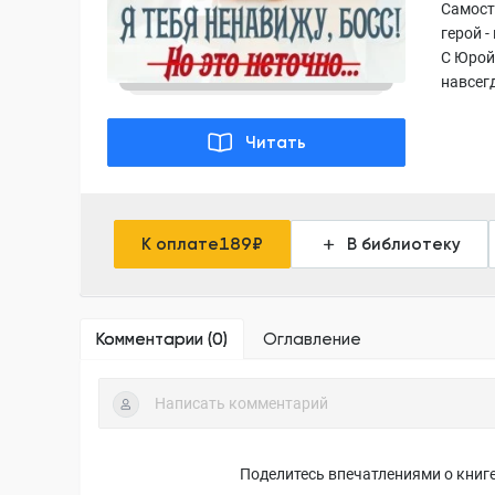
Самост
герой -
С Юрой
навсег
Читать
К оплате
189
₽
В библиотеку
Комментарии (
0
)
Оглавление
Поделитесь впечатлениями о книге,