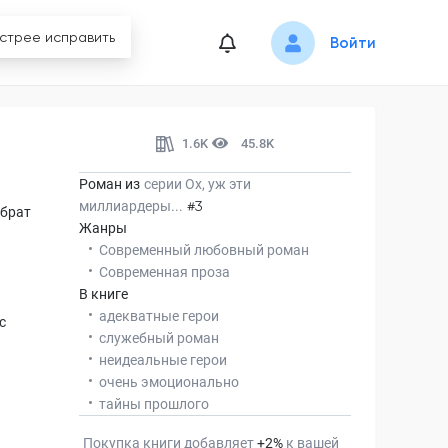
Войти
1.6K
45.8K
Роман из
серии
Ох, уж эти
миллиардеры...
#3
 брат
Жанры
Современный любовный роман
Современная проза
В книге
адекватные герои
с
служебный роман
неидеальные герои
очень эмоционально
тайны прошлого
Покупка книги добавляет
+
2
%
к вашей