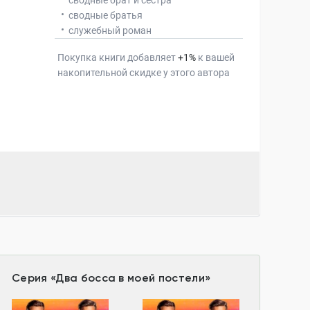
сводные брат и сестра
сводные братья
служебный роман
Покупка книги добавляет
+
1
%
к вашей
накопительной скидке у этого автора
Серия
«
Два босса в моей постели
»