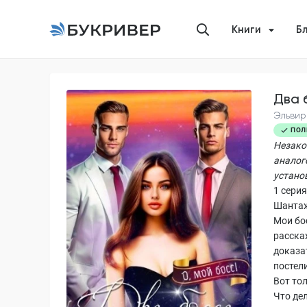
Книги
Б
Два 
Эльвир
ПОЛ
Незако
аналог
устано
1 серия
Шанта
Мои бо
расскаж
доказа
постели
Вот тол
Что дел