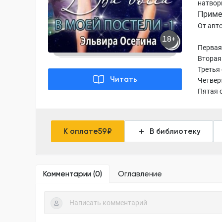
натвори
Приме
От авт
18+
Первая
Вторая
Третья 
Читать
Четвер
Пятая 
К оплате
59
₽
В библиотеку
Комментарии (
0
)
Оглавление