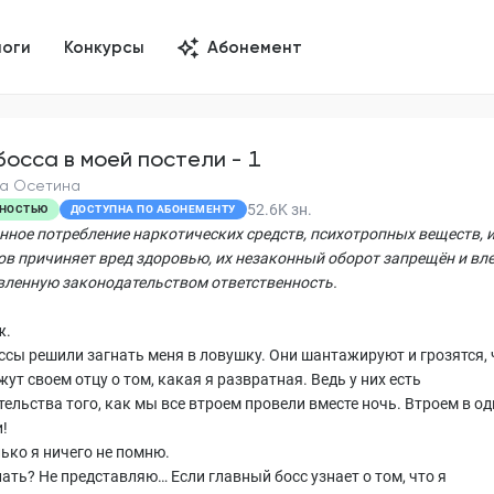
логи
Конкурсы
Абонемент
босса в моей постели - 1
а Осетина
52.6K
зн.
НОСТЬЮ
ДОСТУПНА ПО АБОНЕМЕНТУ
нное потребление наркотических средств, психотропных веществ, 
ов причиняет вред здоровью, их незаконный оборот запрещён и вл
вленную законодательством ответственность.
ж.
ссы решили загнать меня в ловушку. Они шантажируют и грозятся, 
ут своем отцу о том, какая я развратная. Ведь у них есть
тельства того, как мы все втроем провели вместе ночь. Втроем в о
!
ько я ничего не помню.
ать? Не представляю… Если главный босс узнает о том, что я