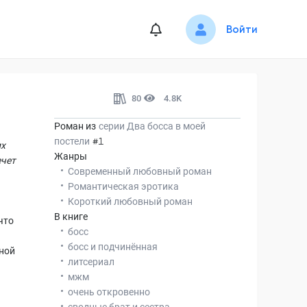
Войти
80
4.8K
Роман из
серии
Два босса в моей
постели
#1
их
Жанры
ечет
Современный любовный роман
Романтическая эротика
Короткий любовный роман
В книге
что
босс
босс и подчинённая
дной
литсериал
мжм
очень откровенно