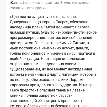
Жанры:
Историческое фэнтези
Эпическое фэнтези
Романтическая эротика
«Для нее не существует ответа «нет».
Доверенное лицо короля Саерея, сбежавшая
наследница клана Рысей добивается своего
любыми путями, будь то нейролингвистическое
программирование, шантаж или соблазнение
противников. У нее есть любимый Тигрик, в
чьей постели она неизменно ночует, деньги,
толпы поклонников, и умение выкручиваться в
любой ситуации. Настоящая королевская
стерва вполне была довольна своим
существованием, но все меняет неожиданная
встреча и невинный флирт с лигейцем, который
по воле судьбы оказался самим Лордом
карателем враждебного государства. И теперь
Рысе предстоит опасный танец на лезвие
клинка, полный запретной страсти,
заставляющий её раскрыть прошлое, от
которого Зелея успешно бежала шесть лет