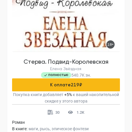
18+
Стерва. Подвид-Королевская
Елена Звёздная
540.7K
зн.
ПОЛНОСТЬЮ
К оплате
219
₽
Покупка книги добавляет
+
5
%
к вашей накопительной
скидке у этого автора
30
1.2K
Роман
В книге:
маги
рысь
эпическое фэнтези