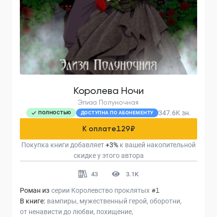
Королева Ночи
Элиза Полуночная
347.6K
зн.
ПОЛНОСТЬЮ
ДОСТУПНА ПО АБОНЕМЕНТУ
К оплате
129
₽
Покупка книги добавляет
+
3
%
к вашей накопительной
скидке у этого автора
43
3.1K
Роман из
серии
Королевство проклятых
#1
В книге:
вампиры
мужественный герой
оборотни
от ненависти до любви
похищение