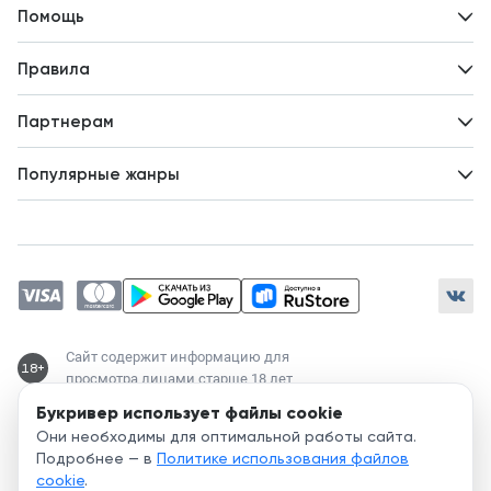
Контакты
Помощь
Авторам
Вопросы и ответы
Новости
Правила
Идеи для развития
Пользовательское соглашение
Партнерам
Политика конфиденциальности
Зарабатывайте с авторами
Популярные жанры
Предложения авторов
Попаданцы
Магические академии
Современный любовный роман
Любовное фэнтези
ЛитРПГ
Сайт содержит информацию для
18+
просмотра лицами старше 18 лет
Букривер использует файлы cookie
Служба поддержки:
Они необходимы для оптимальной работы сайта.
support@bookriver.ru
Подробнее — в
Политике использования файлов
cookie
.