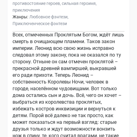
противостояние героев
сильная героиня
приключения
Жанры:
Любовное фэнтези
Приключенческое фэнтези
Всех, отмеченных Проклятым Богом, ждёт лишь
смерть в очищающем пламени. Таков закон
империи. Леонид всю свою жизнь исправно
следовал этому закону, пока не оказался по ту
сторону. Отныне он сам отмечен проклятой –
прекрасной древней вампиршей, выкравшей
его ради прихоти. Теперь Леонид –
собственность Королевы Ночи, человек в
городе, населённом чудовищами. Вот только
дома остались сын и дочь. Всё, чего он хочет –
выбраться из королевства проклятых,
избежать костров инквизиции и вернуться к
детям. Порой всё далеко не так просто, как
может показаться на первый взгляд: старые
друзья только и ждут возможности вонзить
нож в спину, те, кого считал врагами, не такие