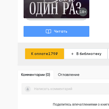
18+
Читать
К оплате
179
₽
В библиотеку
Комментарии (
0
)
Оглавление
Поделитесь впечатлениями о книге,