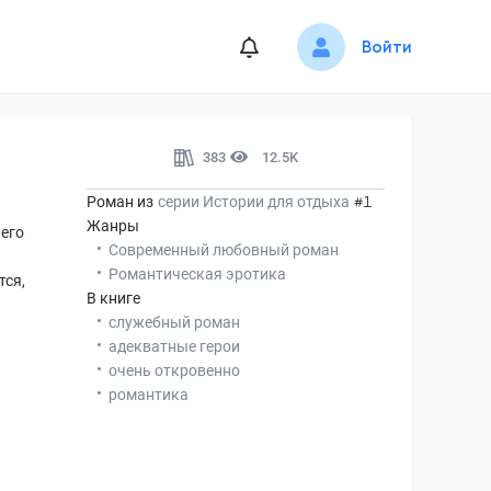
Войти
383
12.5K
Роман из
серии
Истории для отдыха
#1
Жанры
 его
Современный любовный роман
Романтическая эротика
тся,
В книге
служебный роман
адекватные герои
очень откровенно
романтика