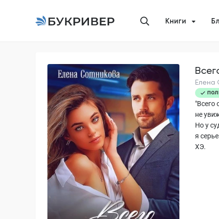
Книги
Б
Всег
Елена 
ПОЛ
"Всего 
не увиж
Но у су
я серье
ХЭ.