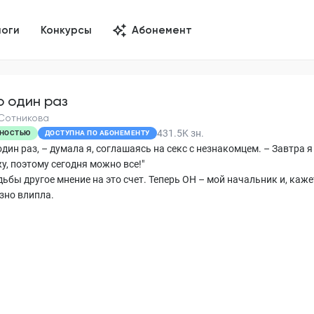
логи
Конкурсы
Абонемент
о один раз
Сотникова
431.5K
зн.
НОСТЬЮ
ДОСТУПНА ПО АБОНЕМЕНТУ
один раз, – думала я, соглашаясь на секс с незнакомцем. – Завтра я
у, поэтому сегодня можно все!"
дьбы другое мнение на это счет. Теперь ОН – мой начальник и, каже
зно влипла.