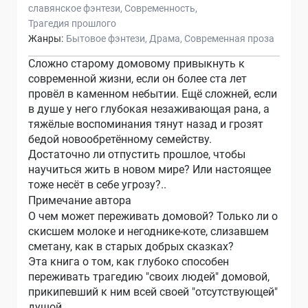
славянское фэнтези
Современность
Трагедия прошлого
Жанры:
Бытовое фэнтези
Драма
Современная проза
Сложно старому домовому привыкнуть к
современной жизни, если он более ста лет
провёл в каменном небытии. Ещё сложней, если
в душе у него глубокая незаживающая рана, а
тяжёлые воспоминания тянут назад и грозят
бедой новообретённому семейству.
Достаточно ли отпустить прошлое, чтобы
научиться жить в новом мире? Или настоящее
тоже несёт в себе угрозу?..
Примечание автора
О чем может переживать домовой? Только ли о
скисшем молоке и негоднике-коте, слизавшем
сметану, как в старых добрых сказках?
Эта книга о том, как глубоко способен
переживать трагедию "своих людей" домовой,
прикипевший к ним всей своей "отсутствующей"
душой.