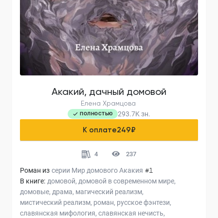
Акакий, дачный домовой
Елена Храмцова
293.7K
зн.
ПОЛНОСТЬЮ
К оплате
249
₽
4
237
Роман из
серии
Мир домового Акакия
#1
В книге:
домовой
домовой в современном мире
домовые
драма
магический реализм
мистический реализм
роман
русское фэнтези
славянская мифология
славянская нечисть