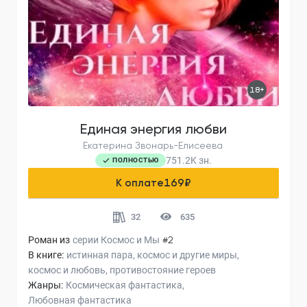
18+
Единая энергия любви
Екатерина Звонарь-Елисеева
751.2K
зн.
ПОЛНОСТЬЮ
К оплате
169
₽
32
635
Роман из
серии
Космос и Мы
#2
В книге:
истинная пара
космос и другие миры
космос и любовь
противостояние героев
Жанры:
Космическая фантастика
Любовная фантастика