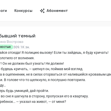
логи
Конкурсы
Абонемент
бывший темный
ина Вострова
309.1K
зн.
НОСТЬЮ
айся отсюда! Я полицию вызову! Если ты зайдешь, я буду кричать!
олотило от волнения.
т! Он не должен был узнать! Не должен!
е будешь кричать, — шепнул он, поймав мой взгляд.
а в оцепенении, не в силах оторваться от налившейся кровавым ц
и. В голове что-то щелкнуло, я послушно повторила.
уду…
ерь будь умницей, дай пройти.
во сне я шагнула в сторону, пропуская его в квартиру.
 ребенок… — указал на живот, — от меня?