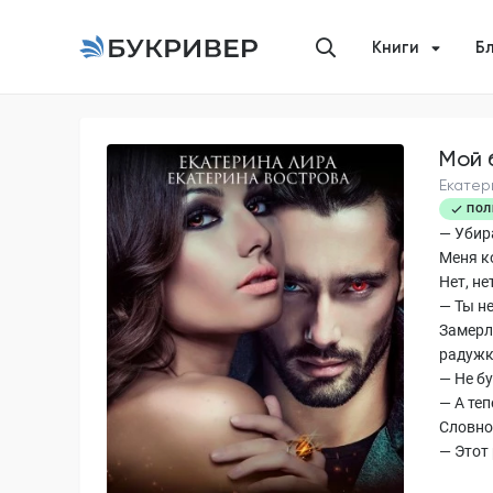
Книги
Б
Мой 
Екатер
ПОЛ
— Убир
Меня к
Нет, не
— Ты н
Замерл
радужк
— Не б
— А теп
Словно 
— Этот