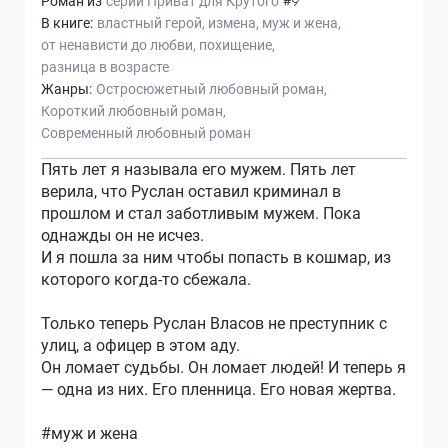
Роман из
серии
Приват для Крутого
#9
В книге:
властный герой
измена
муж и жена
от ненависти до любви
похищение
разница в возрасте
Жанры:
Остросюжетный любовный роман
Короткий любовный роман
Современный любовный роман
Пять лет я называла его мужем. Пять лет
верила, что Руслан оставил криминал в
прошлом и стал заботливым мужем. Пока
однажды он не исчез.
И я пошла за ним чтобы попасть в кошмар, из
которого когда-то сбежала.
Только теперь Руслан Власов не преступник с
улиц, а офицер в этом аду.
Он ломает судьбы. Он ломает людей! И теперь я
— одна из них. Его пленница. Его новая жертва.
#муж и жена