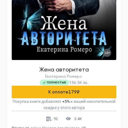
18+
Жена авторитета
Екатерина Ромеро
156.5K
зн.
ПОЛНОСТЬЮ
К оплате
179
₽
Покупка книги добавляет
+
5
%
к вашей накопительной
скидке у этого автора
92
2.4K