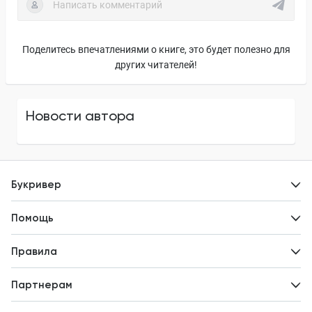
Поделитесь впечатлениями о книге, это будет полезно для
других читателей!
Новости автора
Букривер
Контакты
Помощь
Авторам
Вопросы и ответы
Новости
Правила
Идеи для развития
Пользовательское соглашение
Партнерам
Политика конфиденциальности
Зарабатывайте с авторами