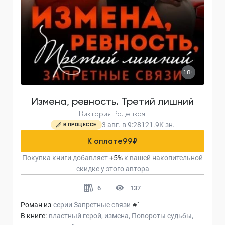
18+
Измена, ревность. Третий лишний
Виктория Радецкая
3 авг. в 9:28
121.9K
зн.
В ПРОЦЕССЕ
К оплате
99
₽
Покупка книги добавляет
+
5
%
к вашей накопительной
скидке у этого автора
6
137
Роман из
серии
Запретные связи
#1
В книге:
властный герой
измена
Повороты судьбы