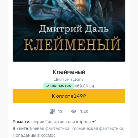
Клейменый
Дмитрий Даль
469.8K
зн.
ПОЛНОСТЬЮ
К оплате
149
₽
13
1.2K
Роман из
серии
Гильотина для короля
#1
В книге:
боевая фантастика
космическая фантастика
Попаданцы в космос