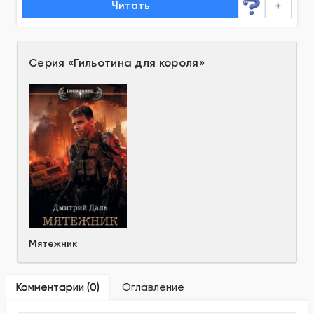
Читать
Серия
«
Гильотина для короля
»
Мятежник
Комментарии (
0
)
Оглавление