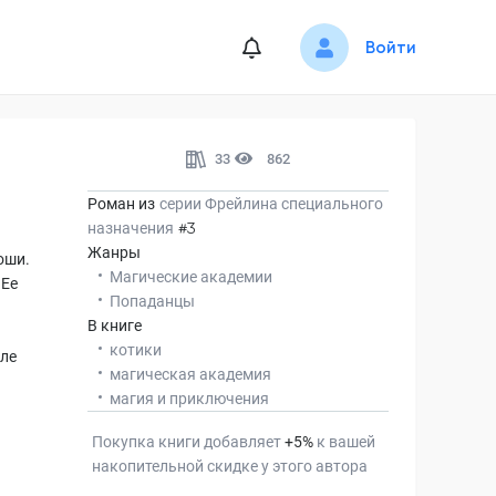
Войти
33
862
Роман из
серии
Фрейлина специального
назначения
#3
Жанры
оши.
Магические академии
 Ее
Попаданцы
В книге
котики
лле
магическая академия
магия и приключения
Покупка книги добавляет
+
5
%
к вашей
накопительной скидке у этого автора