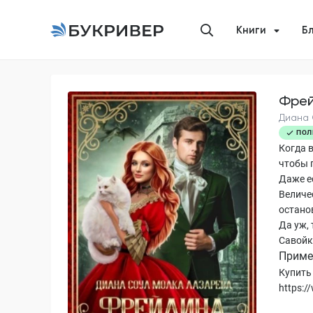
Книги
Б
Фрей
Диана
ПОЛ
Когда в
чтобы 
Даже е
Величе
остано
Да уж,
Савойк
Приме
Купить 
https:/