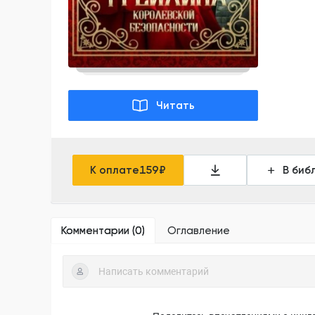
Читать
К оплате
159
₽
В биб
Комментарии (
0
)
Оглавление