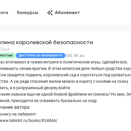
логи
Конкурсы
Абонемент
лина королевской безопасности
 Соул
530.5K
зн.
НОСТЬЮ
ДОСТУПНА ПО АБОНЕМЕНТУ
ас втягивают в чужие интриги и политические игры, сделайте все,
помешать своим врагам. В этом нелегком деле любые средства хор
сли придется поджечь королевский сад и спрятаться под кроватью
ства. А уж ради спасения жизни можно и карету с конями на скаку
вить, и в разрушенный дворец войти.
 такие навыки еще ни одной боевой фрейлине не снились! Но мне, Э
иной, приходится их осваивать буквально на ходу.
чание автора
книгу на лабиринт:
/www.labirint.ru/books/824846/