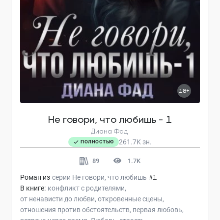
18+
Не говори, что любишь - 1
Диана Фад
261.7K
зн.
ПОЛНОСТЬЮ
89
1.7K
Роман из
серии
Не говори, что любишь
#1
В книге:
конфликт с родителями
от ненависти до любви
откровенные сцены
отношения против обстоятельств
первая любовь