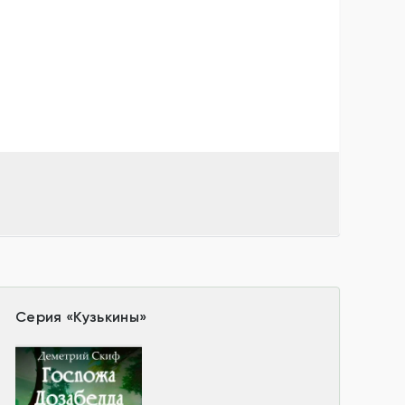
Серия
«
Кузькины
»