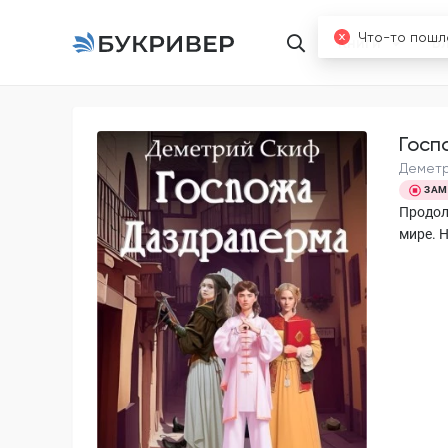
Книги
Б
Госп
Демет
ЗАМ
Продол
мире. 