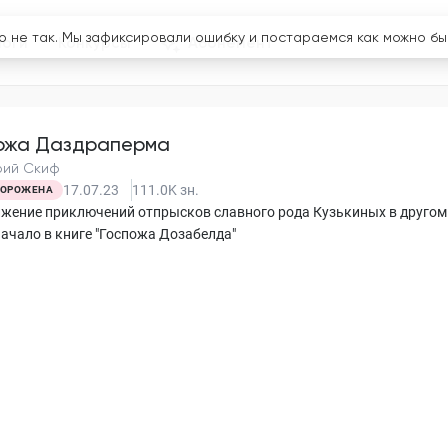
логи
Конкурсы
Абонемент
ожа Даздраперма
рий Скиф
17.07.23
111.0K
зн.
ОРОЖЕНА
жение приключений отпрысков славного рода Кузькиных в другом
Начало в книге "Госпожа Дозабелда"