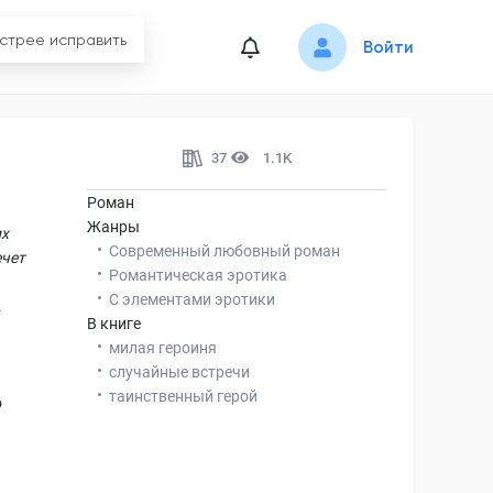
Войти
37
1.1K
Роман
Жанры
их
Современный любовный роман
ечет
Романтическая эротика
С элементами эротики
.
В книге
милая героиня
случайные встречи
таинственный герой
о