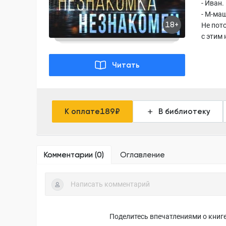
- Иван.
- М-маш
18+
Не пото
с этим 
Читать
К оплате
189
₽
В библиотеку
Комментарии (
0
)
Оглавление
Поделитесь впечатлениями о книге,