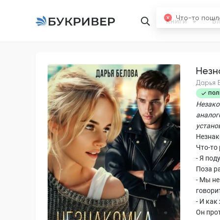
Книги
Б
Незн
Дарья 
ПОЛ
Незако
аналог
устано
Незнак
Что-то
- Я под
Поза р
- Мы не
говори
- И как
Он прот