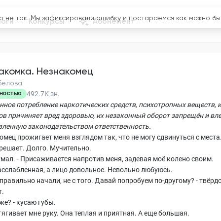
логи
Конкурсы
Абонемент
акомка. Незнакомец
Белова
492.7K
зн.
НОСТЬЮ
нное потребление наркотических средств, психотропных веществ, 
ов причиняет вред здоровью, их незаконный оборот запрещён и вл
вленную законодательством ответственность.
омец прожигает меня взглядом так, что не могу сдвинуться с места
 решает. Долго. Мучительно.
умал. - Присаживается напротив меня, задевая моё колено своим.
асслабленная, а лицо довольное. Невольно любуюсь.
правильно начали, не с того. Давай попробуем по-другому? - твёрд
т.
 же? - кусаю губы.
ягивает мне руку. Она теплая и приятная. А еще большая.