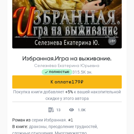
18+
Избранная.Игра на выживание.
Селезнёва Екатерина Юрьевна
315.5K
зн.
ПОЛНОСТЬЮ
К оплате
179
₽
Покупка книги добавляет
+
5
%
к вашей накопительной
скидке у этого автора
13
1.0K
Роман из
серии
Избранная.
#1
В книге:
драконы
преодоление трудностей
сложные отношения
Многомужество