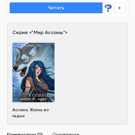
Читать
Серия
«
"Мир Ассаны"
»
Ассана. Жизнь во
льдых
Комментарии (
0
)
Оглавление