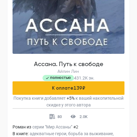
Ассана. Путь к свободе
Айлин Лин
431.2K
зн.
ПОЛНОСТЬЮ
К оплате
139
₽
Покупка книги добавляет
+
5
%
к вашей накопительной
скидке у этого автора
80
2.0K
Роман из
серии
"Мир Ассаны"
#2
В книге:
адекватные герои
борьба за выживание