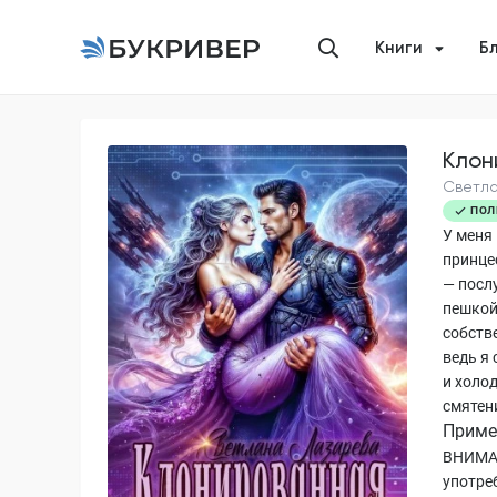
Книги
Б
Клон
Светла
ПОЛ
У меня 
принце
— посл
пешкой
собств
ведь я 
и холод
смятен
Приме
ВНИМАН
употре