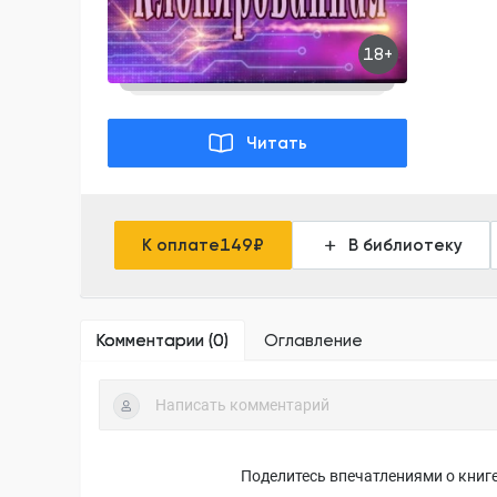
18+
Читать
К оплате
149
₽
В библиотеку
Комментарии (
0
)
Оглавление
Поделитесь впечатлениями о книге,