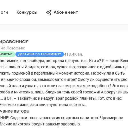
логи
Конкурсы
Абонемент
ированная
на Лазарева
418.4K
зн.
НОСТЬЮ
ДОСТУПНА ПО АБОНЕМЕНТУ
нет имени, нет свободы, нет права на чувства… Кто я? Я — вещь Ве
ссы планеты Иридам, ее клон, существо, созданное с одной лишь ц
ужить подменой в переломный момент истории. Но хочу ли я быть
 в чьей-то сложной, замысловатой игре? Смогу ли осуществить сво
енный план и узнать, кто стоит за смертями мне подобных? Это сло
слаба и ничтожна, лишь бледная тень своей госпожи! А вокруг лишь
… и ОН — захватчик и недруг, враг родной планеты. Тот, кто внес
ие в мою жизнь, заставил чувствовать, жить…
чание автора
ИЕ! Содержит сцены распития спиртных напитков. Чрезмерное
бление алкоголя вредит вашему здоровью.