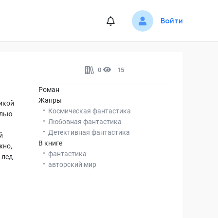
Войти
0
15
Роман
Жанры
ликой
Космическая фантастика
елью
Любовная фантастика
Детективная фантастика
й
В книге
жно,
фантастика
 лед
авторский мир