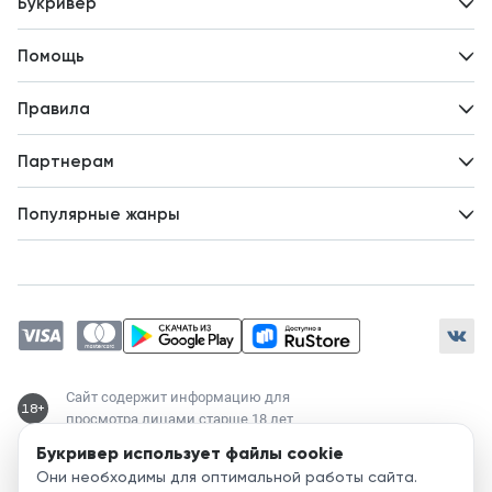
Букривер
Контакты
Помощь
Авторам
Вопросы и ответы
Новости
Правила
Идеи для развития
Пользовательское соглашение
Партнерам
Политика конфиденциальности
Зарабатывайте с авторами
Популярные жанры
Предложения авторов
Попаданцы
Магические академии
Современный любовный роман
Любовное фэнтези
ЛитРПГ
Сайт содержит информацию для
18+
просмотра лицами старше 18 лет
Букривер использует файлы cookie
Служба поддержки:
Они необходимы для оптимальной работы сайта.
support@bookriver.ru