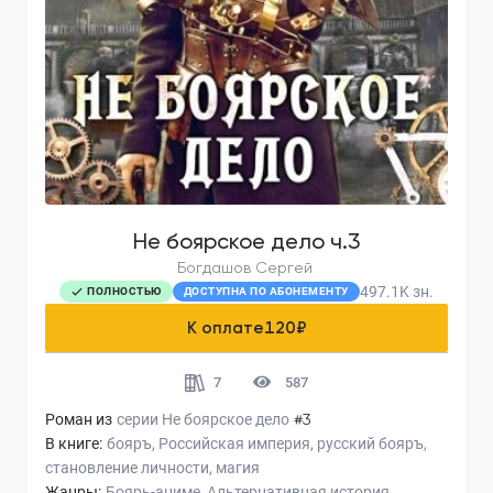
Не боярское дело ч.3
Богдашов Сергей
497.1K
зн.
ПОЛНОСТЬЮ
ДОСТУПНА ПО АБОНЕМЕНТУ
К оплате
120
₽
7
587
Роман из
серии
Не боярское дело
#3
В книге:
бояръ
Российская империя
русский бояръ
становление личности
магия
Жанры:
Боярь-аниме
Альтернативная история