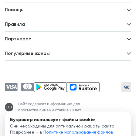
Контакты
Помощь
Авторам
Вопросы и ответы
Новости
Правила
Идеи для развития
Пользовательское соглашение
Партнерам
Политика конфиденциальности
Зарабатывайте с авторами
Популярные жанры
Предложения авторов
Попаданцы
Магические академии
Современный любовный роман
Любовное фэнтези
ЛитРПГ
Сайт содержит информацию для
18+
просмотра лицами старше 18 лет
Букривер использует файлы cookie
Служба поддержки:
Они необходимы для оптимальной работы сайта.
support@bookriver.ru
Подробнее — в
Политике использования файлов