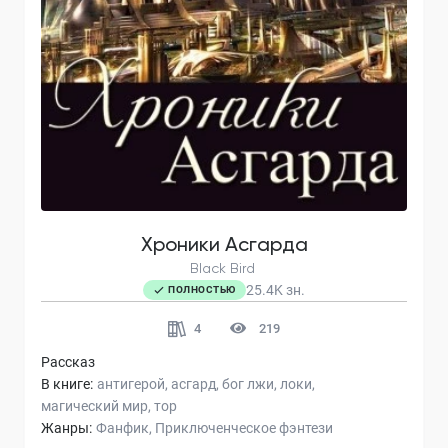
Хроники Асгарда
Black Bird
25.4K
зн.
ПОЛНОСТЬЮ
4
219
Рассказ
В книге:
антигерой
асгард
бог лжи
локи
магический мир
тор
Жанры:
Фанфик
Приключенческое фэнтези