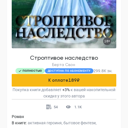
18+
Строптивое наследство
Берта Свон
299.8K
зн.
ПОЛНОСТЬЮ
ДОСТУПНА ПО АБОНЕМЕНТУ
К оплате
189
₽
Покупка книги добавляет
+
3
%
к вашей накопительной
скидке у этого автора
54
1.1K
Роман
В книге:
активная героиня
бытовое фентези