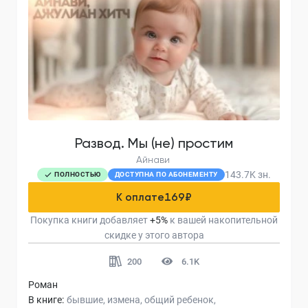
Развод. Мы (не) простим
Айнави
143.7K
зн.
ПОЛНОСТЬЮ
ДОСТУПНА ПО АБОНЕМЕНТУ
К оплате
169
₽
Покупка книги добавляет
+
5
%
к вашей накопительной
скидке у этого автора
200
6.1K
Роман
В книге:
бывшие
измена
общий ребенок