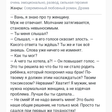
очень эмоционально
развод
сильная героиня
Жанры:
Современный любовный роман
Драма
— Вань, я знаю про ту женщину.
Муж не отвечает. Молчание затягивается,
становясь невыносимым.
— Ты меня слышал?
— Слышал, — в его голосе сквозит злость. —
Какого ответа ты ждёшь? Ты же и так всё
знаешь. Слова уже ничего не изменят.
— Как ты мог?
— А чего ты хотела, а?! — Он повышает голос. —
Это ты решила во что бы то ни стало родить
ребёнка, который похоронил наш брак! По-
твоему я должен этим наслаждаться? Твоим
токсикозом? Нервами? Хватит! Я мужик, мне
нужна нормальная женщина, а не ходячая
проблема. Лучше бы ты сделала…
— Не смей! И не надо винить меня! Это было
наше общее решение, не только моё. Просто ты
сдался при первых же трудностях!