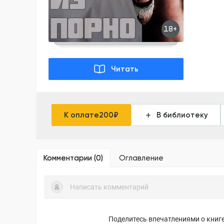
18+
Читать
К оплате
200
₽
В библиотеку
Комментарии (
0
)
Оглавление
Поделитесь впечатлениями о книге,