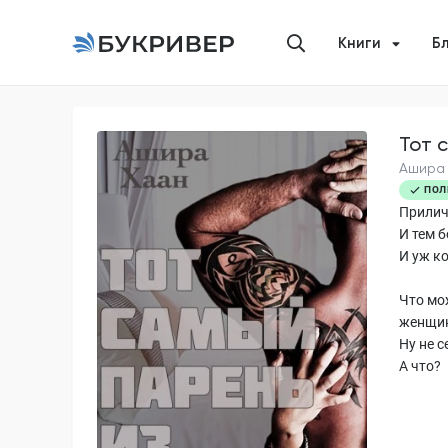
Книги
Б
Тот 
Ашира
ПОЛ
Прилич
И тем б
И уж ко
Что мо
женщин
Ну не с
А что