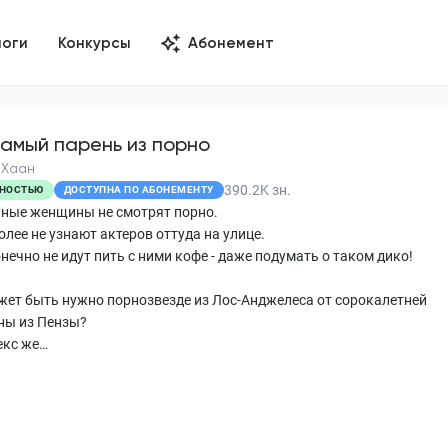
логи
Конкурсы
Абонемент
самый парень из порно
 Хаан
390.2K
зн.
НОСТЬЮ
ДОСТУПНА ПО АБОНЕМЕНТУ
ные женщины не смотрят порно.
олее не узнают актеров оттуда на улице.
нечно не идут пить с ними кофе - даже подумать о таком дико!
жет быть нужно порнозвезде из Лос-Анджелеса от сорокалетней
ы из Пензы?
екс же…
?