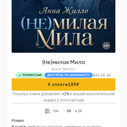
18+
(Не)милая Мила
Анна Жилло
440.6K
зн.
ПОЛНОСТЬЮ
ДОСТУПНА ПО АБОНЕМЕНТУ
К оплате
189
₽
Покупка книги добавляет
+
2
%
к вашей накопительной
скидке у этого автора
106
4.0K
Роман
В книге:
любовная история
неидеальные герои