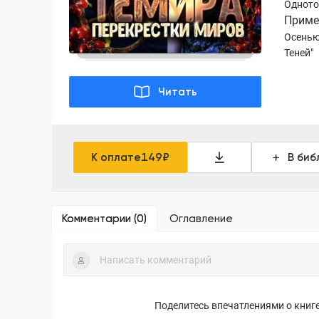
Однот
Приме
Осенью
Теней"
Читать
К оплате
149
₽
В биб
Комментарии (
0
)
Оглавление
Поделитесь впечатлениями о книге,