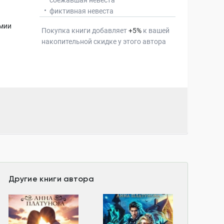
сбежавшая невеста
фиктивная невеста
емии
Покупка книги добавляет
+
5
%
к вашей
накопительной скидке у этого автора
Другие книги автора