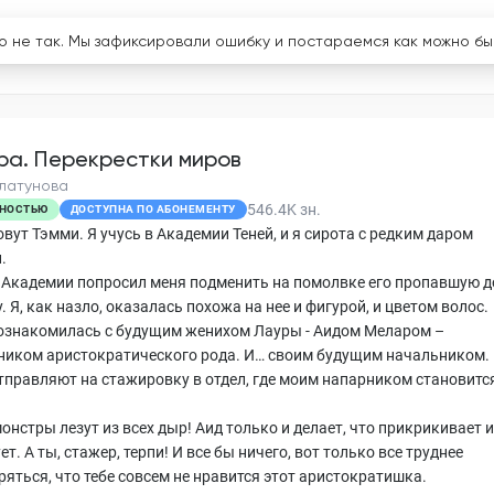
логи
Конкурсы
Абонемент
ра. Перекрестки миров
латунова
546.4K
зн.
НОСТЬЮ
ДОСТУПНА ПО АБОНЕМЕНТУ
вут Тэмми. Я учусь в Академии Теней, и я сирота с редким даром
.
 Академии попросил меня подменить на помолвке его пропавшую д
. Я, как назло, оказалась похожа на нее и фигурой, и цветом волос.
познакомилась с будущим женихом Лауры - Аидом Меларом –
ником аристократического рода. И… своим будущим начальником.
тправляют на стажировку в отдел, где моим напарником становитс
онстры лезут из всех дыр! Аид только и делает, что прикрикивает и
т. А ты, стажер, терпи! И все бы ничего, вот только все труднее
ряться, что тебе совсем не нравится этот аристократишка.