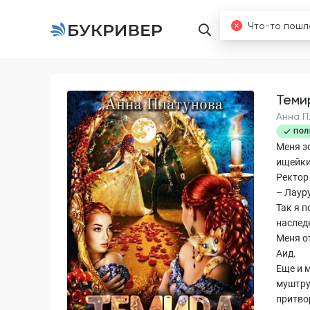
Книги
Б
Теми
Анна П
ПОЛ
Меня зо
ищейки
Ректор
– Лауру
Так я 
наслед
Меня о
Аид.
Еще и м
муштруе
притво