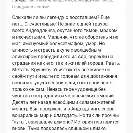
Жанры:
Магические академии
Молодежная проза
Городское фэнтези
Слыхали ли вы легенду о восставшем? Ещё
нет... О, счастливые! Не знаете дней траура
всего Андеадлинга, окутанного тьмой, мраком
и несчастьями. Мальчик, что не оборотень и не
маг, именуемый больсетмафом, умер. Но
алчность и страсть вкупе с волшебным
эликсиром пробудили его из Ада, обрекли на
страдания как его, так и жителей города. Рвать.
Метать. Крушить. Уничтожать всё живое на
своём пути и идти по головам для достижения
своей могущественной цели, о которой знает
только он сам. Ненасытное чудовище без
чувства сострадания и человеческих эмоций.
Десять лет назад всеобщими силами жителей
монстр был повержен, и в Андеадлинге снова
воцарились мир и благодать. Но так ли прочны
"путы", связавшие демона? История повторится
вновь. Тьма подкралась слишком близко.