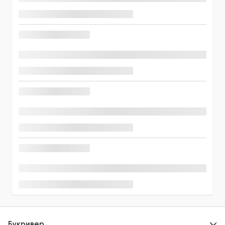
Букривер