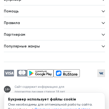
Контакты
Помощь
Авторам
Вопросы и ответы
Новости
Правила
Идеи для развития
Пользовательское соглашение
Партнерам
Политика конфиденциальности
Зарабатывайте с авторами
Популярные жанры
Предложения авторов
Попаданцы
Магические академии
Современный любовный роман
Любовное фэнтези
ЛитРПГ
Сайт содержит информацию для
18+
просмотра лицами старше 18 лет
Букривер использует файлы cookie
Служба поддержки:
Они необходимы для оптимальной работы сайта.
support@bookriver.ru