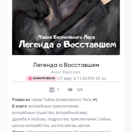
Легенда о Восставшем
Анна Фирсова
27 мар. в 11:02
599.2K
зн.
ЗАМОРОЖЕНА
1
129
Роман из
серии
Тайна Безмолвного Леса
#5
В книге:
волшебные приключения
волшебные существа
волшебный мир
дружба и любовь
подростки
приключения
тайны
школа волшебства
школа магии
магия