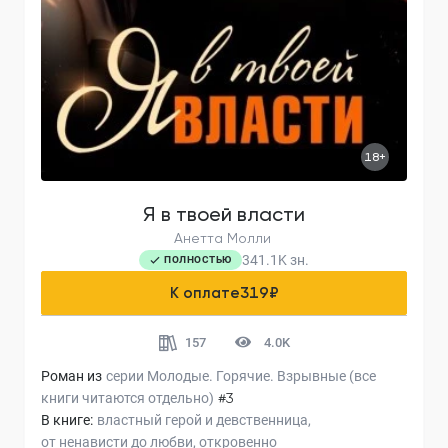
18+
Я в твоей власти
Анетта Молли
341.1K
зн.
ПОЛНОСТЬЮ
К оплате
319
₽
157
4.0K
Роман из
серии
Молодые. Горячие. Взрывные (все
книги читаются отдельно)
#3
В книге:
властный герой и девственница
от ненависти до любви
откровенно