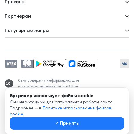
Новости
Правила
Идеи для развития
Пользовательское соглашение
Партнерам
Политика конфиденциальности
Зарабатывайте с авторами
Популярные жанры
Предложения авторов
Попаданцы
Магические академии
Современный любовный роман
Любовное фэнтези
ЛитРПГ
Сайт содержит информацию для
18+
просмотра лицами старше 18 лет
Букривер использует файлы cookie
Служба поддержки:
Они необходимы для оптимальной работы сайта.
support@bookriver.ru
Подробнее — в
Политике использования файлов
cookie
.
2020-
2026
© Bookriver — литературно-издательская площадка,
✓
Принять
объединяющая читателей и авторов.