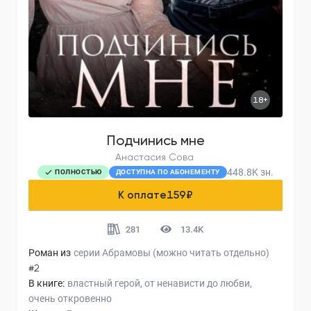
18+
Подчинись мне
Анастасия Сова
448.8K
зн.
ПОЛНОСТЬЮ
ДОСТУПНА ПО АБОНЕМЕНТУ
К оплате
159
₽
281
13.4K
Роман из
серии
Абрамовы (можно читать отдельно)
#2
В книге:
властный герой
от ненависти до любви
очень откровенно