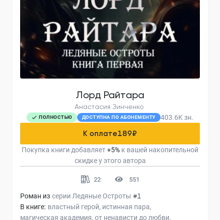
Лорд Райтара
Анастасия Зинченко
403.6K
зн.
ПОЛНОСТЬЮ
ДОСТУПНА ПО АБОНЕМЕНТУ
К оплате
189
₽
Покупка книги добавляет
+
5
%
к вашей накопительной
скидке у этого автора
22
551
Роман из
серии
Ледяные Остроты
#1
В книге:
властный герой
истинная пара
магическая академия
от ненависти до любви