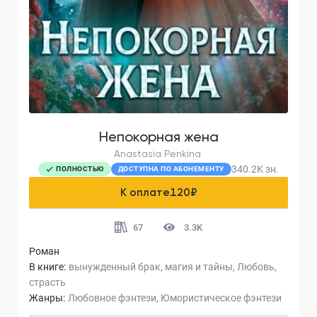
Непокорная жена
Anastasia Penkina
340.2K
зн.
ПОЛНОСТЬЮ
ДОСТУПНА ПО АБОНЕМЕНТУ
К оплате
120
₽
67
3.3K
Роман
В книге:
вынужденный брак
магия и тайны
Любовь
страсть
Жанры:
Любовное фэнтези
Юмористическое фэнтези