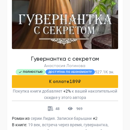
Гувернантка с секретом
Анастасия Логинова
527.1K
зн.
ПОЛНОСТЬЮ
ДОСТУПНА ПО АБОНЕМЕНТУ
К оплате
189
₽
Покупка книги добавляет
+
2
%
к вашей накопительной
скидке у этого автора
48
969
Роман из
серии
Лидия. Записки барышни
#2
В книге:
19 век
встреча через время
гувернантка