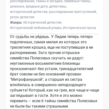
расследование
тайны и загадки
семейные тайны
шпионка
вредные дети
детективы
исторический детектив
расследование преступлений
ретро детектив
Жанры:
Исторический детектив
Исторический любовный роман
Историческая проза
От судьбы не уйдешь. У Лидии теперь пятеро
подопечных, самая милая из которых это
трехлетняя крошка, еще не поступившая в ее
распоряжение. Зато прочие отпрыски
семейства Полесовых скучать не дадут:
неугомонные восьмилетние близнецы
проказничают без устали, тринадцатилетний
брат совсем не без оснований прозван
"Митрофанушкой", а старшая их сестра
влюбилась в совершенно неподходящего
субъекта! Который, как на грех, все чаще и чаще
заглядывает в гости. Хотя и это можно
пережить – если б тайны семейства Полесовых
не были бы такими страшными.