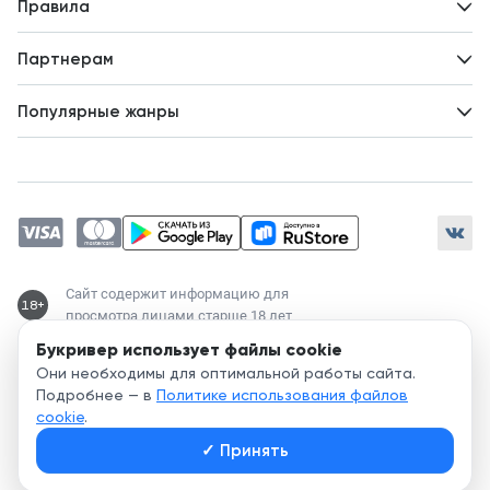
Новости
Правила
Идеи для развития
Пользовательское соглашение
Партнерам
Политика конфиденциальности
Зарабатывайте с авторами
Популярные жанры
Предложения авторов
Попаданцы
Магические академии
Современный любовный роман
Любовное фэнтези
ЛитРПГ
Сайт содержит информацию для
18+
просмотра лицами старше 18 лет
Букривер использует файлы cookie
Служба поддержки:
Они необходимы для оптимальной работы сайта.
support@bookriver.ru
Подробнее — в
Политике использования файлов
cookie
.
2020-
2026
© Bookriver — литературно-издательская площадка,
✓
Принять
объединяющая читателей и авторов.