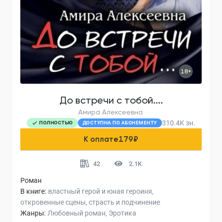
18+
До встречи с тобой....
Амира Алексеевна
310.4K
зн.
ПОЛНОСТЬЮ
ДОСТУПНА ПО АБОНЕМЕНТУ
К оплате
179
₽
42
2.1K
Роман
В книге:
властный герой и юная героиня
откровенные сцены
страсть и подчинение
Жанры:
Любовный роман
Эротика