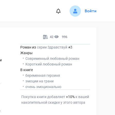
Войти
42
996
Роман из
серии
Здравствуй
#3
Жанры
Современный любовный роман
и
Короткий любовный роман
В книге
беременная героиня
эмоции на грани
.
очень эмоционально
Покупка книги добавляет
+
10
%
к вашей
накопительной скидке у этого автора
е