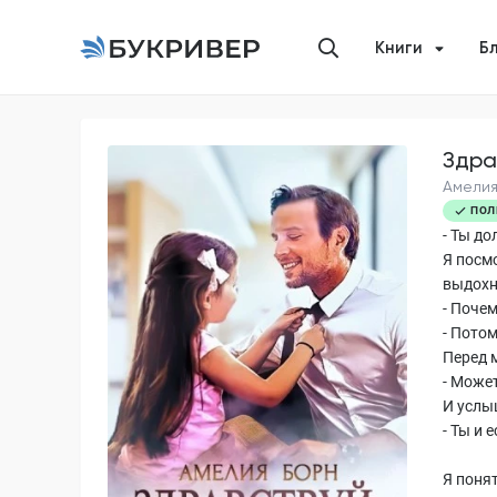
Книги
Б
Здра
Амелия
ПОЛ
- Ты д
Я посмо
выдохн
- Поче
- Потом
Перед 
- Может
И услы
- Ты и 
Я поня