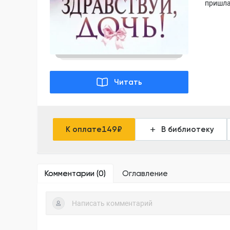
пришла 
Читать
К оплате
149
₽
В библиотеку
Комментарии (
0
)
Оглавление