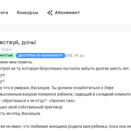
логи
Конкурсы
Абонемент
вствуй, дочь!
 Борн
394.7K
зн.
НОСТЬЮ
ДОСТУПНА ПО АБОНЕМЕНТУ
олжен мне помочь.
трел на ту, которую безуспешно пытался забыть долгих шесть лет, 
ул:
му?
у что я умираю, Васнецов. Ты должен позаботиться о Лере.
мысленным взором появился ребенок, сидящий в соседней комнате
, обратишься к ее отцу? - спросил тихо.
шал свой собственный приговор:
есть ее отец, Васнецов.
тия не имел, что любимая женщина родила мне ребенка, пока она н