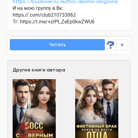
https://bookriver.ru/author/alyona-olegovna
И на мою группу в Вк:
https://.com/club210733062
Тг:
https://t.me/+zrPt_ZeEp0kwZWU6
Читать
Другие книги автора