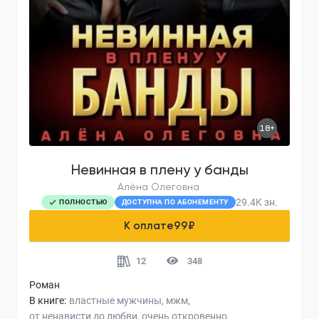
18+
Невинная в плену у банды
Алёна Олеговна
29.4K
зн.
ПОЛНОСТЬЮ
ДОСТУПНА ПО АБОНЕМЕНТУ
К оплате
99
₽
12
348
Роман
В книге:
властные мужчины
мжм
от ненависти до любви
очень откровенно