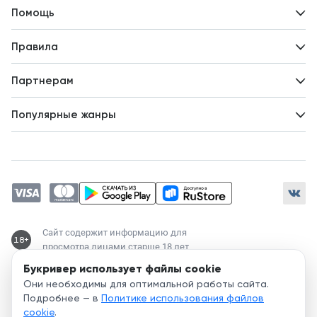
Контакты
Помощь
Авторам
Вопросы и ответы
Новости
Правила
Идеи для развития
Пользовательское соглашение
Партнерам
Политика конфиденциальности
Зарабатывайте с авторами
Популярные жанры
Предложения авторов
Попаданцы
Магические академии
Современный любовный роман
Любовное фэнтези
ЛитРПГ
Сайт содержит информацию для
18+
просмотра лицами старше 18 лет
Букривер использует файлы cookie
Служба поддержки:
Они необходимы для оптимальной работы сайта.
support@bookriver.ru
Подробнее — в
Политике использования файлов
cookie
.