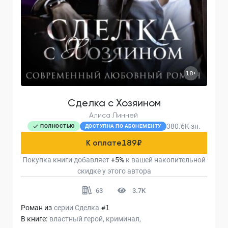
18+
Сделка с Хозяином
Алиса Линней
380.6K
зн.
ПОЛНОСТЬЮ
ДОСТУПНА ПО АБОНЕМЕНТУ
К оплате
189
₽
Покупка книги добавляет
+
5
%
к вашей накопительной
скидке у этого автора
63
3.7K
Роман из
серии
Сделка
#1
В книге:
властный герой
криминал