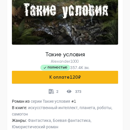
Такие условия
Alexander1000
357.4K
зн.
ПОЛНОСТЬЮ
К оплате
120
₽
2
373
Роман из
серии
Такие условия
#1
В книге:
искусственный интеллект
планета
роботы
самогон
Жанры:
Фантастика
Боевая фантастика
Юмористический роман