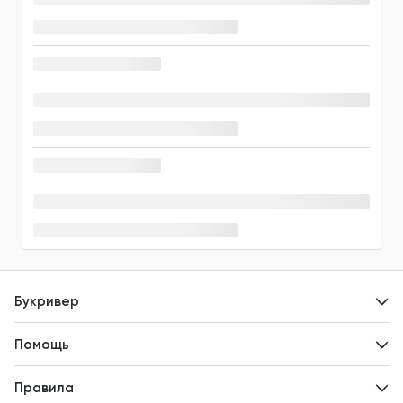
Букривер
Контакты
Помощь
Авторам
Вопросы и ответы
Новости
Правила