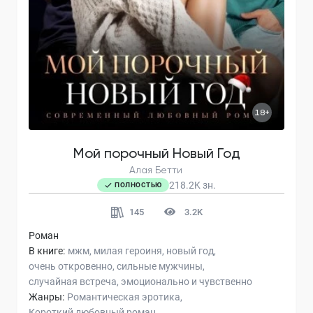
18+
Мой порочный Новый Год
Алая Бетти
218.2K
зн.
ПОЛНОСТЬЮ
145
3.2K
Роман
В книге:
мжм
милая героиня
новый год
очень откровенно
сильные мужчины
случайная встреча
эмоционально и чувственно
Жанры:
Романтическая эротика
Короткий любовный роман