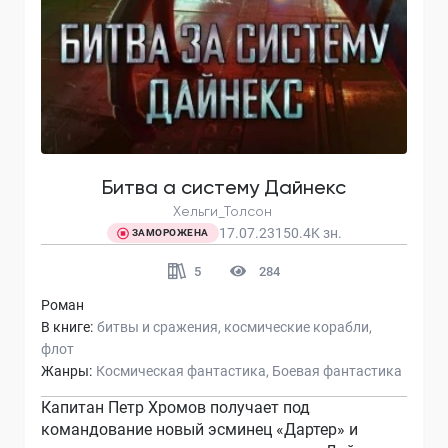
Битва а систему Дайнекс
Хельги_Толсон
17.07.23
150.4K
зн.
ЗАМОРОЖЕНА
5
284
Роман
В книге:
битвы и сражения
космические корабли
флот
Жанры:
Космическая фантастика
Боевая фантастика
Капитан Петр Хромов получает под
командование новый эсминец «Дартер» и