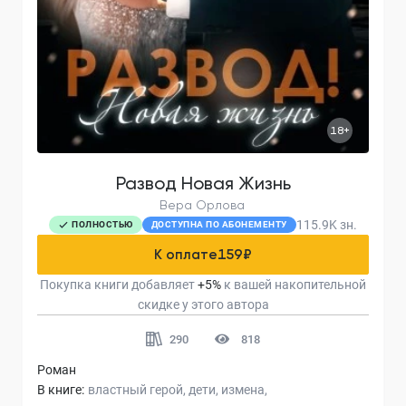
18+
Развод Новая Жизнь
Вера Орлова
115.9K
зн.
ПОЛНОСТЬЮ
ДОСТУПНА ПО АБОНЕМЕНТУ
К оплате
159
₽
Покупка книги добавляет
+
5
%
к вашей накопительной
скидке у этого автора
290
818
Роман
В книге:
властный герой
дети
измена