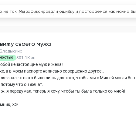
логи
Конкурсы
Абонемент
вижу своего мужа
 Владыкина
301.1K
зн.
НОСТЬЮ
 тобой ненастоящие муж и жена!
же, а в моем паспорте написано совершенно другое…
ы же знал, что это было лишь для того, чтобы мы с Мишей могли бы
 потому что он женат.
о ж, я передумал, теперь я хочу, чтобы ты была только со мной!
мник, ХЭ