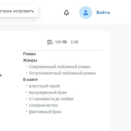
Войти
105
2.0K
Роман
Жанры
Современный любовный роман
Остросюжетный любовный роман
ть
В книге
властный герой
вынужденный брак
от ненависти до любви
соперничество
фиктивный брак