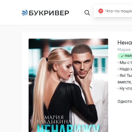
Книги
Б
Нена
Мария
ПОЛ
- Мы с
- Надо 
- Ян! Т
вместе,
- Ну чт
Одното