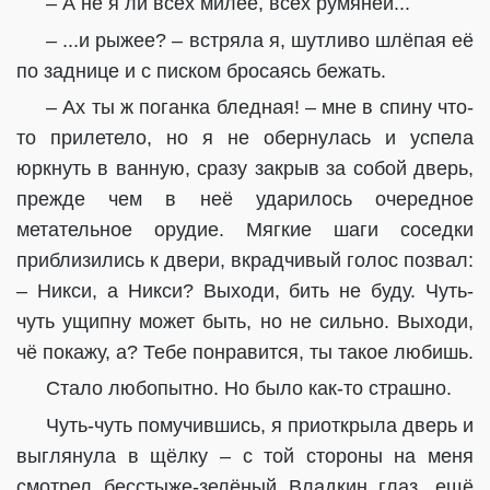
– А не я ли всех милее, всех румяней...
– ...и рыжее? – встряла я, шутливо шлёпая её
по заднице и с писком бросаясь бежать.
– Ах ты ж поганка бледная! – мне в спину что-
то прилетело, но я не обернулась и успела
юркнуть в ванную, сразу закрыв за собой дверь,
прежде чем в неё ударилось очередное
метательное орудие. Мягкие шаги соседки
приблизились к двери, вкрадчивый голос позвал:
– Никси, а Никси? Выходи, бить не буду. Чуть-
чуть ущипну может быть, но не сильно. Выходи,
чё покажу, а? Тебе понравится, ты такое любишь.
Стало любопытно. Но было как-то страшно.
Чуть-чуть помучившись, я приоткрыла дверь и
выглянула в щёлку – с той стороны на меня
смотрел бесстыже-зелёный Владкин глаз, ещё