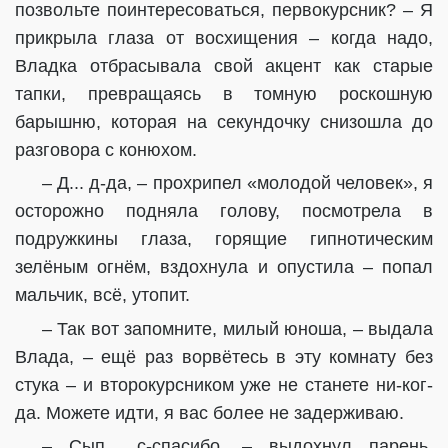
позвольте поинтересоваться, первокурсник? – Я
прикрыла глаза от восхищения – когда надо,
Владка отбрасывала свой акцент как старые
тапки, превращаясь в томную роскошную
барышню, которая на секундочку снизошла до
разговора с конюхом.
– Д... д-да, – прохрипел «молодой человек», я
осторожно подняла голову, посмотрела в
подружкины глаза, горящие гипнотическим
зелёным огнём, вздохнула и опустила – попал
мальчик, всё, утопит.
– Так вот запомните, милый юноша, – выдала
Влада, – ещё раз ворвётесь в эту комнату без
стука – и второкурсником уже не станете ни-ког-
да. Можете идти, я вас более не задерживаю.
– Сып... с-спасибо, – выдохнул парень,