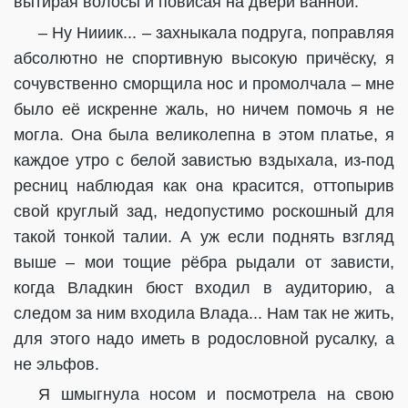
вытирая волосы и повисая на двери ванной.
– Ну Нииик... – захныкала подруга, поправляя
абсолютно не спортивную высокую причёску, я
сочувственно сморщила нос и промолчала – мне
было её искренне жаль, но ничем помочь я не
могла. Она была великолепна в этом платье, я
каждое утро с белой завистью вздыхала, из-под
ресниц наблюдая как она красится, оттопырив
свой круглый зад, недопустимо роскошный для
такой тонкой талии. А уж если поднять взгляд
выше – мои тощие рёбра рыдали от зависти,
когда Владкин бюст входил в аудиторию, а
следом за ним входила Влада... Нам так не жить,
для этого надо иметь в родословной русалку, а
не эльфов.
Я шмыгнула носом и посмотрела на свою