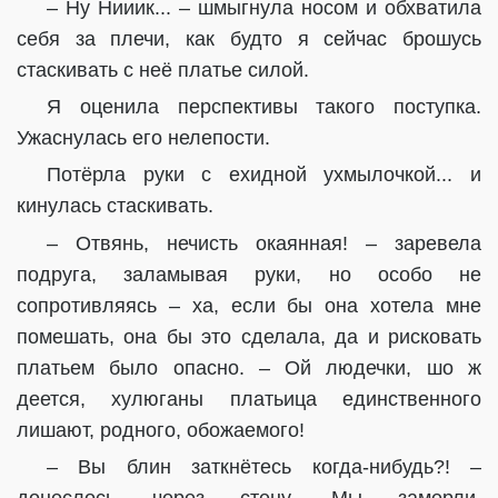
– Ну Нииик... – шмыгнула носом и обхватила
себя за плечи, как будто я сейчас брошусь
стаскивать с неё платье силой.
Я оценила перспективы такого поступка.
Ужаснулась его нелепости.
Потёрла руки с ехидной ухмылочкой... и
кинулась стаскивать.
– Отвянь, нечисть окаянная! – заревела
подруга, заламывая руки, но особо не
сопротивляясь – ха, если бы она хотела мне
помешать, она бы это сделала, да и рисковать
платьем было опасно. – Ой людечки, шо ж
деется, хулюганы платьица единственного
лишают, родного, обожаемого!
– Вы блин заткнётесь когда-нибудь?! –