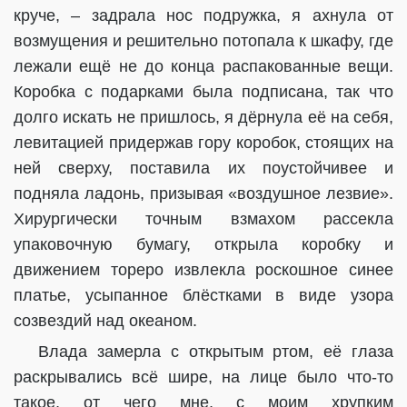
круче, – задрала нос подружка, я ахнула от
возмущения и решительно потопала к шкафу, где
лежали ещё не до конца распакованные вещи.
Коробка с подарками была подписана, так что
долго искать не пришлось, я дёрнула её на себя,
левитацией придержав гору коробок, стоящих на
ней сверху, поставила их поустойчивее и
подняла ладонь, призывая «воздушное лезвие».
Хирургически точным взмахом рассекла
упаковочную бумагу, открыла коробку и
движением тореро извлекла роскошное синее
платье, усыпанное блёстками в виде узора
созвездий над океаном.
Влада замерла с открытым ртом, её глаза
раскрывались всё шире, на лице было что-то
такое, от чего мне, с моим хрупким