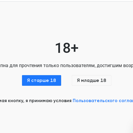
Глава 7
Глава 8
Глава 9
Глава 10
18+
Глава 11
Глава 12
пна для прочтения только пользователям, достигшим возр
Глава 13
Я старше 18
Я младше 18
Глава 14
Глава 15
ая кнопку, я принимаю условия
Пользовательского согл
Глава 16
Глава 17