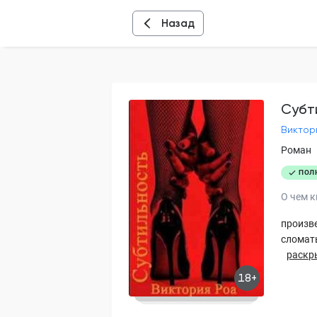
Назад
Субт
Виктор
Роман
ПОЛ
О чем к
произве
сломать
раскр
18+