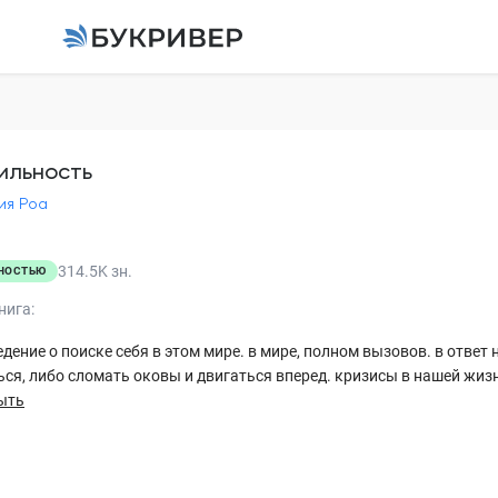
Субтильность
Виктория Роа
ильность
ия Роа
Пролог
Глава 1
314.5K
зн.
НОСТЬЮ
Глава 2
нига:
Глава 3
дение о поиске себя в этом мире. в мире, полном вызовов. в отве
ся, либо сломать оковы и двигаться вперед. кризисы в нашей жизн
Глава 4
ыть
Глава 5
Глава 6