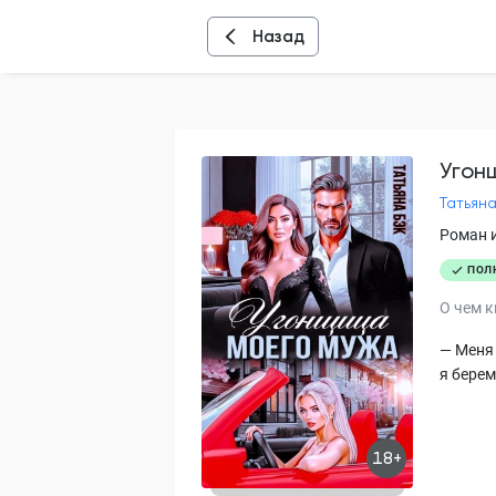
Назад
Угон
Татьяна
Роман 
ПОЛ
О чем к
— Меня 
я берем
18+