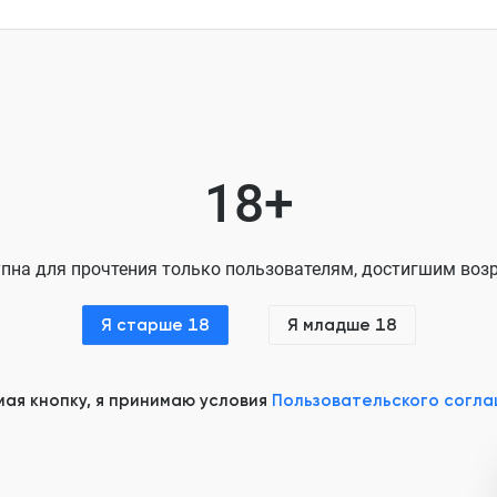
Глава 7
Глава 8
Глава 9
Глава 10
18+
Глава 11
Глава 12
пна для прочтения только пользователям, достигшим возр
Глава 13
Я старше 18
Я младше 18
Глава 14
Глава 15
ая кнопку, я принимаю условия
Пользовательского согл
Глава 16
Глава 17