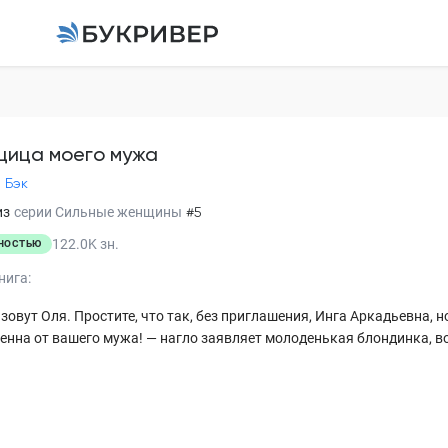
Угонщица моего му
Татьяна Бэк
щица моего мужа
 Бэк
Пролог
из
серии
Сильные женщины
#5
Глава 1
122.0K
зн.
НОСТЬЮ
Глава 2
нига:
Глава 3
зовут Оля. Простите, что так, без приглашения, Инга Аркадьевна, н
енна от вашего мужа! — нагло заявляет молоденькая блондинка, во
Глава 4
Глава 5
Глава 6