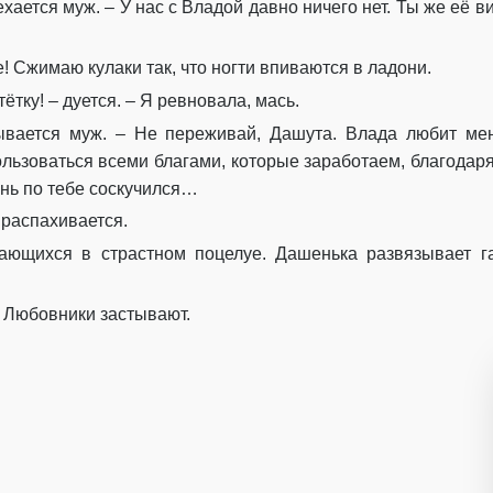
ехается муж. – У нас с Владой давно ничего нет. Ты же её ви
се! Сжимаю кулаки так, что ногти впиваются в ладони.
ётку! – дуется. – Я ревновала, мась.
зывается муж. – Не переживай, Дашута. Влада любит мен
пользоваться всеми благами, которые заработаем, благодар
ень по тебе соскучился…
 распахивается.
ающихся в страстном поцелуе. Дашенька развязывает га
. Любовники застывают.