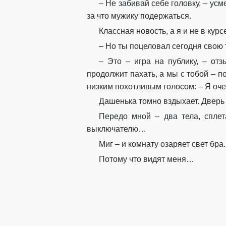
– Не забивай себе головку, – усм
за что мужику подержаться.
Классная новость, а я и не в кур
– Но ты поцеловал сегодня свою т
– Это – игра на публику, – от
продолжит пахать, а мы с тобой – 
низким похотливым голосом: – Я оч
Дашенька томно вздыхает. Дверь
Передо мной – два тела, сплет
выключателю…
Миг – и комнату озаряет свет бра
Потому что видят меня…