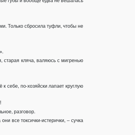
ные губы и вообще едва не вешалась
ми. Только сбросила туфли, чтобы не
».
, старая кляча, валяюсь с мигренью
ё к себе, по-хозяйски лапает круглую
!
ьное, разговор.
 они все токсички-истерички, – сучка