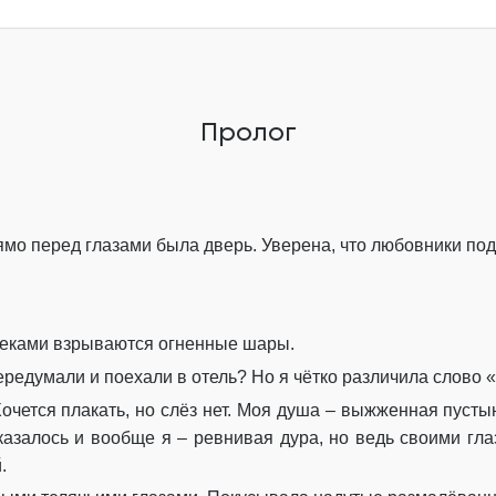
Глава 7
Глава 8
Глава 9
Пролог
Глава 10
Глава 11
Глава 12
ямо перед глазами была дверь. Уверена, что любовники под
Глава 13
Глава 14
еками взрываются огненные шары.
Глава 15
редумали и поехали в отель? Но я чётко различила слово 
очется плакать, но слёз нет. Моя душа – выжженная пусты
Глава 16
оказалось и вообще я – ревнивая дура, но ведь своими гл
Глава 17
.