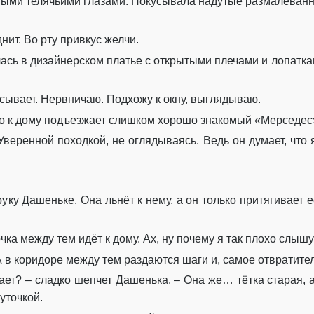
ными телячьими глазами. Покусывала надутые размалёван
Глава 18
Глава 19
ит. Во рту привкус желчи.
алась в дизайнерском платье с открытыми плечами и лопатка
Глава 20
Глава 21
асывает. Нервничаю. Подхожу к окну, выглядываю.
Глава 22
то к дому подъезжает слишком хорошо знакомый «Мерседес
еренной походкой, не оглядываясь. Ведь он думает, что я
Глава 23
Глава 24
ку Дашеньке. Она льнёт к нему, а он только притягивает е
Глава 25
Глава 26
ка между тем идёт к дому. Ах, ну почему я так плохо слышу
Эпилог
 в коридоре между тем раздаются шаги и, самое отвратител
ает? – сладко шепчет Дашенька. – Она же… тётка старая, а
уточкой.