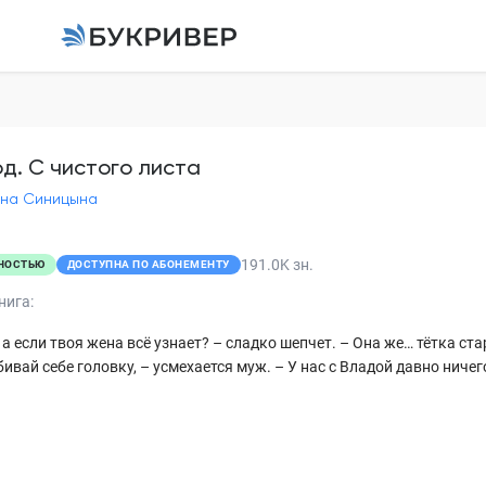
Развод. С чистого л
Светлана Синицына
од. С чистого листа
на Синицына
Пролог
Глава 1
191.0K
зн.
НОСТЬЮ
ДОСТУПНА ПО АБОНЕМЕНТУ
Глава 2
нига:
Глава 3
 а если твоя жена всё узнает? – сладко шепчет. – Она же… тётка стар
бивай себе головку, – усмехается муж. – У нас с Владой давно ничего 
Глава 4
Глава 5
Глава 6