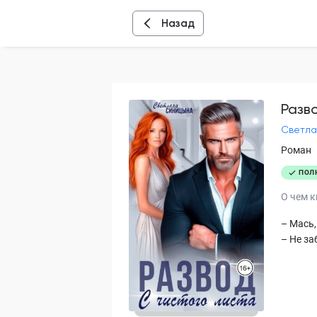
Назад
Разв
Светла
Роман
ПОЛ
О чем к
– Мась,
– Не за