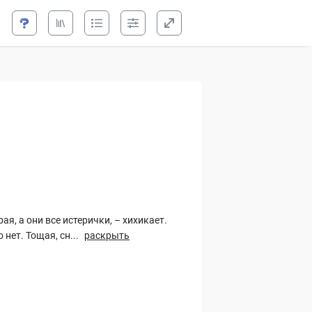
иста
ая, а они все истерички, – хихикает.
нет. Тощая, сн...
раскрыть