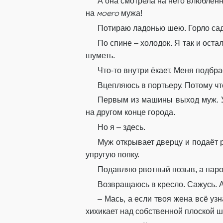
А она смотрела на него влюблён
моего
на
мужа!
Потираю ладонью шею. Горло садн
По спине – холодок. Я так и ост
шуметь.
Что-то внутри ёкает. Меня подбр
Вцепляюсь в портьеру. Потому ч
Первым из машины выход муж. Ув
на другом конце города.
Но я – здесь.
Муж открывает дверцу и подаёт ру
упругую попку.
Подавляю рвотный позыв, а пароч
Возвращаюсь в кресло. Сажусь. А
– Мась, а если твоя жена всё узн
хихикает над собственной плоской ш