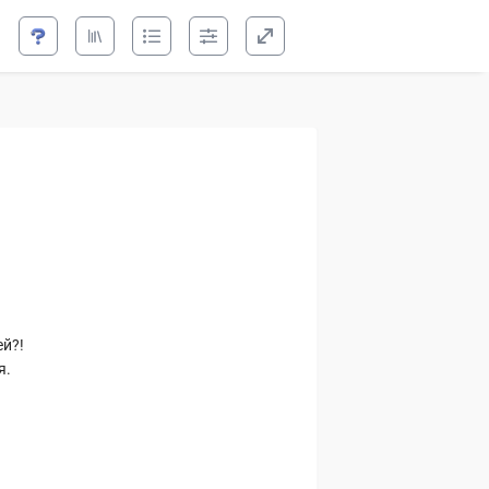
 Игрушка для
ей?!
я.