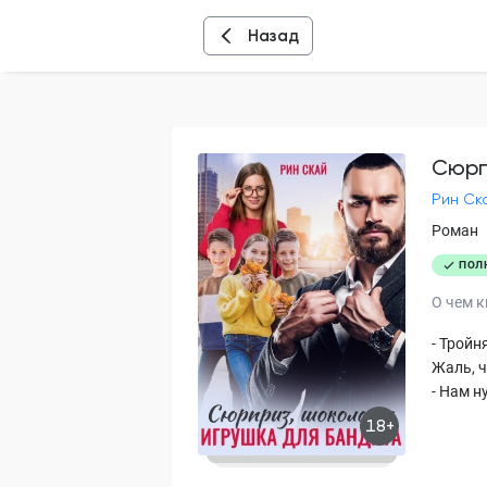
Назад
Сюрп
Рин Ск
Роман
ПОЛ
О чем к
- Тройн
Жаль, ч
- Нам н
18+