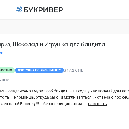
Сюрприз, Шоколад и
бандита
Рин Скай
риз, Шоколад и Игрушка для бандита
ай
ГЛАВА 1
347.2K
зн.
НОСТЬЮ
ДОСТУПНА ПО АБОНЕМЕНТУ
ГЛАВА 2
нига:
ГЛАВА 3
я?! – озадаченно хмурит лоб бандит. – Откуда у нас полный дом дет
ГЛАВА 4
то ты не помнишь, откуда бы они могли взяться… - отвечаю про себ
ужен папа! В школу!!! – безапелляционно за...
раскрыть
ГЛАВА 5
ГЛАВА 6
ГЛАВА 7