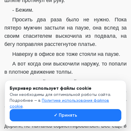
шляпе протянул ей руку.
- Бежим.
Просить два раза было не нужно. Пока
пятеро мужчин застыли на паузе, она вслед за
своим спасителем выскочила из подвала, на
бегу поправляя расстегнутое платье.
Наверху в офисе все тоже стояли на паузе.
А вот когда они выскочили наружу, то попали
в плотное движение толпы.
- Не отставай, скорее, сейчас они очнутся!
Букривер использует файлы cookie
Алиса крепко схватилась за рукав пальто
Они необходимы для оптимальной работы сайта.
незнакомца, и они стали пробиваться сквозь
Подробнее — в
Политике использования файлов
cookie
.
толпу.
✓
Принять
Она двигалась за ним вслепую, не разбирая
дороги, не пытаясь сориентироваться. Все еще в