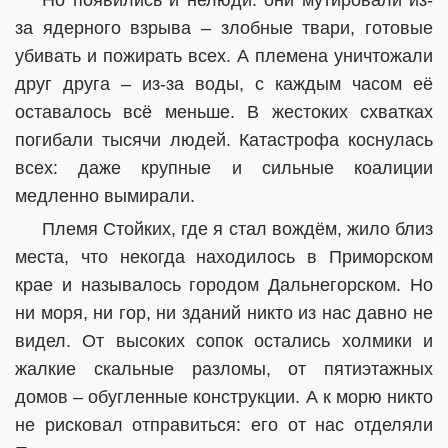
Но появились и нелюди: они мутировали из-
за ядерного взрыва – злобные твари, готовые
убивать и пожирать всех. А племена уничтожали
друг друга – из-за воды, с каждым часом её
оставалось всё меньше.
В жестоких схватках
погибали тысячи людей. Катастрофа коснулась
всех: даже крупные и сильные коалиции
медленно вымирали.
Племя Стойких, где я стал вождём, жило близ
места, что некогда находилось в Приморском
крае и называлось городом Дальнегорском.
Но
ни моря, ни гор, ни зданий никто из нас давно не
видел. От высоких сопок остались холмики и
жалкие скальные разломы, от пятиэтажных
домов – обугленные конструкции.
А к морю никто
не рисковал отправиться: его от нас отделяли