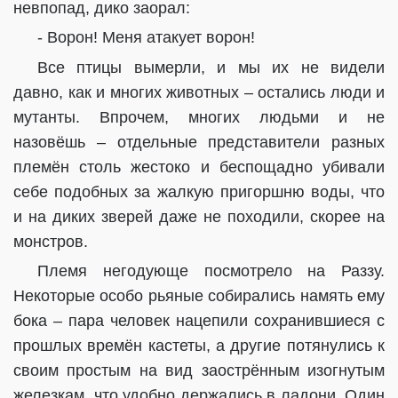
невпопад, дико заорал:
- Ворон! Меня атакует ворон!
Все птицы вымерли, и мы их не видели
давно, как и многих животных – остались люди и
мутанты. Впрочем, многих людьми и не
назовёшь – отдельные представители разных
племён столь жестоко и беспощадно убивали
себе подобных за жалкую пригоршню воды, что
и на диких зверей даже не походили, скорее на
монстров.
Племя негодующе посмотрело на Раззу.
Некоторые особо рьяные собирались намять ему
бока – пара человек нацепили сохранившиеся с
прошлых времён кастеты, а другие потянулись к
своим простым на вид заострённым изогнутым
железкам, что удобно держались в ладони. Один