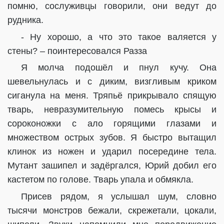
помню, сослуживцы говорили, они ведут до
рудника.
- Ну хорошо, а что это такое валяется у
стены? – поинтересовался Разза
Я молча подошёл и пнул кучу. Она
шевельнулась и с диким, визгливым криком
сиганула на меня. Тряпьё прикрывало спящую
тварь, невразумительную помесь крысы и
сороконожки с ало горящими глазами и
множеством острых зубов. Я быстро вытащил
клинок из ножен и ударил посередине тела.
Мутант зашипел и задёргался, Юрий добил его
кастетом по голове. Тварь упала и обмякла.
Присев рядом, я услышал шум, словно
тысячи монстров бежали, скрежетали, цокали,