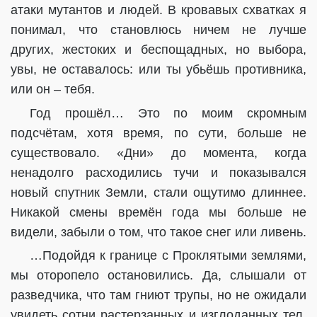
атаки мутантов и людей. В кровавых схватках я
понимал, что становлюсь ничем не лучше
других, жестоких и беспощадных, но выбора,
увы, не оставалось: или ты убьёшь противника,
или он – тебя.
Год прошёл… Это по моим скромным
подсчётам, хотя время, по сути, больше не
существовало. «Дни» до момента, когда
ненадолго расходились тучи и показывался
новый спутник Земли, стали ощутимо длиннее.
Никакой смены времён года мы больше не
видели, забыли о том, что такое снег или ливень.
…Подойдя к границе с Проклятыми землями,
мы оторопело остановились. Да, слышали от
разведчика, что там гниют трупы, но не ожидали
увидеть сотни растерзанных и изглоданных тел.