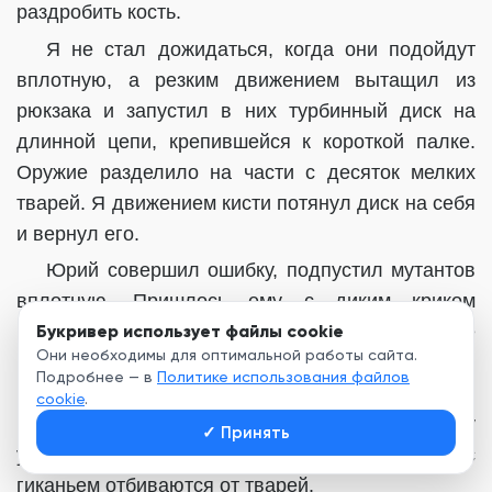
раздробить кость.
Я не стал дожидаться, когда они подойдут
вплотную, а резким движением вытащил из
рюкзака и запустил в них
турбинный диск на
длинной цепи, крепившейся к короткой палке
.
Оружие разделило на части с десяток мелких
тварей. Я движением кисти потянул диск на себя
и вернул его.
Юрий совершил ошибку, подпустил мутантов
вплотную. Пришлось ему с диким криком
Букривер использует файлы cookie
броситься на ближайшую тварь и ударить её
Они необходимы для оптимальной работы сайта.
ножом; затем он снёс голову второму монстру.
Подробнее — в
Политике использования файлов
Чтобы прикрыть товарища по отряду, я рубанул
cookie
.
мечом и добавил кастетом в лицо сморщенному
✓
Принять
уроду. Сзади я слышал, что Викинг и Разза с
гиканьем отбиваются от тварей.