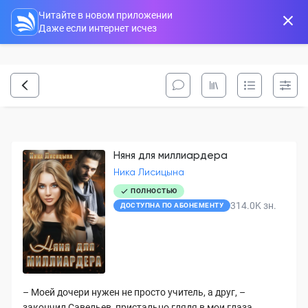
Читайте в новом приложении
Даже если интернет исчез
Няня для миллиардера
Ника Лисицына
ПОЛНОСТЬЮ
314.0K
зн.
ДОСТУПНА ПО АБОНЕМЕНТУ
– Моей дочери нужен не просто учитель, а друг, –
закончил Савельев, пристально глядя в мои глаза.