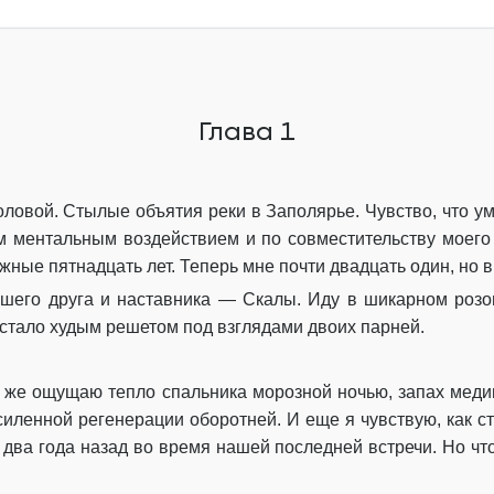
Глава 8
Глава 9
Глава 1
Глава 10
Глава 11
оловой. Стылые объятия реки в Заполярье. Чувство, что у
Глава 12
ментальным воздействием и по совместительству моего
Глава 13
жные пятнадцать лет. Теперь мне почти двадцать один, но в
ошего друга и наставника — Скалы. Иду в шикарном розо
Глава 14
 стало худым решетом под взглядами двоих парней.
Глава 15
ут же ощущаю тепло спальника морозной ночью, запах медиц
Глава 16
силенной регенерации оборотней. И еще я чувствую, как ст
Эпилог
ва года назад во время нашей последней встречи. Но что т