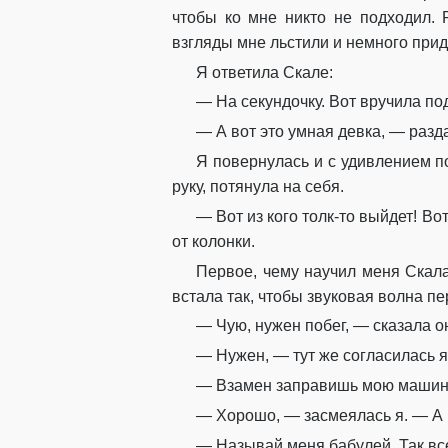
чтобы ко мне никто не подходил. 
взгляды мне льстили и немного прид
Я ответила Скале:
— На секундочку. Вот вручила по
— А вот это умная девка, — раз
Я повернулась и с удивлением п
руку, потянула на себя.
— Вот из кого толк-то выйдет! Во
от колонки.
Первое, чему научил меня Скала
встала так, чтобы звуковая волна п
— Чую, нужен побег, — сказала о
— Нужен, — тут же согласилась я
— Взамен заправишь мою машину
— Хорошо, — засмеялась я. — А к
— Называй меня бабулей. Так все