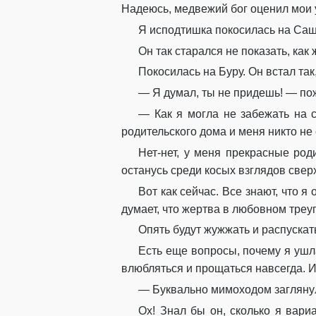
Надеюсь, медвежий бог оценил мои у
Я исподтишка покосилась на Саш
Он так старался не показать, как
Покосилась на Буру. Он встал так,
— Я думал, ты не придешь! — по
— Как я могла не забежать на с
родительского дома и меня никто не
Нет-нет, у меня прекрасные род
останусь среди косых взглядов свер
Вот как сейчас. Все знают, что я
думает, что жертва в любовном треу
Опять будут жужжать и распускать
Есть еще вопросы, почему я ушла
влюбляться и прощаться навсегда. И
— Буквально мимоходом заглянул
Ох! Знал бы он, сколько я вар