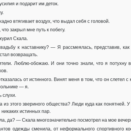
силия и подарит им деток.
у.
 жадно втягивает воздух, что выдал себя с головой.
 что закрыл мне путь к побегу.
журил Скала.
вадьбу к наставнику? — Я рассмеялась, представив, как
 стал возвращать.
ители. Люблю-обожаю. И они точно знали, что я потухну 
хов.
 отказалась от истинного. Винят меня в том, что он слетел с
гольнике — я.
 слухи.
 из этого звериного общества? Люди куда как понятней. У
 никаких истинных пар.
а, да? — Скала многозначительно посмотрел на мое вечер
иантов одежды сменила, от неформального спортивного ко