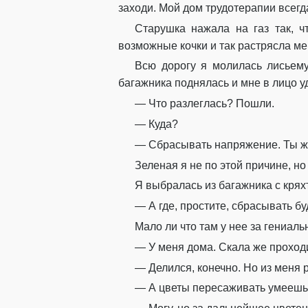
заходи. Мой дом трудотерапии всегда
Старушка нажала на газ так, ч
возможные кочки и так растрясла мен
Всю дорогу я молилась лисьему
багажника поднялась и мне в лицо у
— Что разлеглась? Пошли.
— Куда?
— Сбрасывать напряжение. Ты же
Зеленая я не по этой причине, н
Я выбралась из багажника с кряхт
— А где, простите, сбрасывать б
Мало ли что там у нее за гениал
— У меня дома. Скала же проход
— Делился, конечно. Но из меня 
— А цветы пересаживать умееш