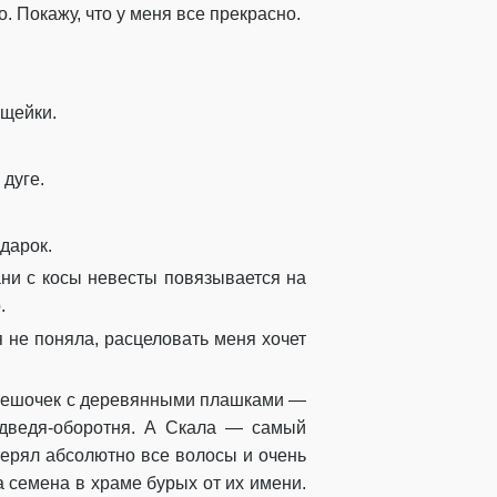
. Покажу, что у меня все прекрасно.
ищейки.
 дуге.
дарок.
ани с косы невесты повязывается на
.
я не поняла, расцеловать меня хочет
т мешочек с деревянными плашками —
едведя-оборотня. А Скала — самый
терял абсолютно все волосы и очень
а семена в храме бурых от их имени.