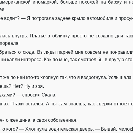
американской иномаркой, больше похожей на баржу и не
ее.
е водит? — Я потрогала заднее крыло автомобиля и просун
лась внутрь. Платье в облипку просто не создано для та
 порвала!
браться отсюда. Взгляды парней мне совсем не понравил
 ни капли интереса. Как по мне, так смотрел бы в другую ст
 же по ней кто-то хлопнул так, что я вздрогнула. Услышала 
ешь? Нет? Ну и зря.
духами? — спросил Скала.
пах Птахи остался. А ты сам знаешь, как сверхи относят
ья-то женщина, а своя собственная.
плю кого? — Хлопнула водительская дверь. — Бывай, милок!