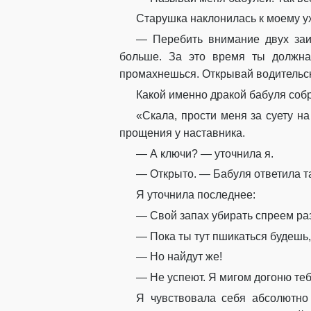
Старушка наклонилась к моему ух
— Перебить внимание двух заин
больше. За это время ты должна
промахнешься. Открывай водительску
Какой именно дракой бабуля собра
«Скала, прости меня за суету н
прощения у наставника.
— А ключи? — уточнила я.
— Открыто. — Бабуля ответила так
Я уточнила последнее:
— Свой запах убирать спреем ра
— Пока ты тут пшикаться будешь,
— Но найдут же!
— Не успеют. Я мигом догоню теб
Я чувствовала себя абсолютно