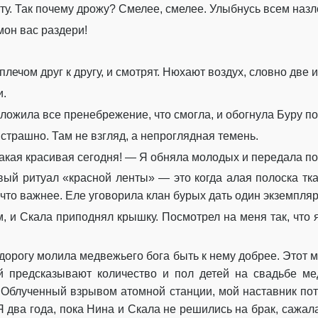
ту. Так почему дрожу? Смелее, смелее. Улыбнусь всем назло
мон вас раздери!
лечом друг к другу, и смотрят. Нюхают воздух, словно две 
и.
ложила все пренебрежение, что смогла, и обогнула Буру по
трашно. Там не взгляд, а непроглядная темень.
акая красивая сегодня! — Я обняла молодых и передала по
ивый ритуал «красной ленты» — это когда алая полоска тк
-что важнее. Еле уговорила клан бурых дать один экземпляр
, и Скала приподнял крышку. Посмотрел на меня так, что 
ю дорогу молила медвежьего бога быть к нему добрее. Это
ой предсказывают количество и пол детей на свадьбе м
 Облученный взрывом атомной станции, мой наставник по
 Я два года, пока Нина и Скала не решились на брак, сажал