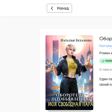
Назад
Обор
Наталь
Роман 
ПОЛ
О чем к
Один па
своей п