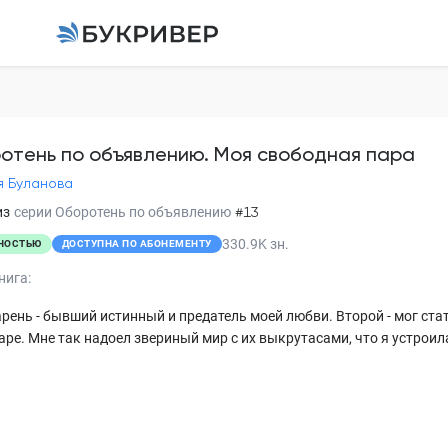
Оборотень по объяв
свободная пара
Наталья Буланова
отень по объявлению. Моя свободная пара
я Буланова
Глава 1
из
серии
Оборотень по объявлению
#13
330.9K
зн.
НОСТЬЮ
ДОСТУПНА ПО АБОНЕМЕНТУ
Глава 2
нига:
Глава 3
рень - бывший истинный и предатель моей любви. Второй - мог стат
Глава 4
аре. Мне так надоел звериный мир с их выкрутасами, что я устроила
Глава 5
Глава 6
Глава 7