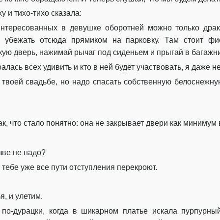
у и тихо-тихо сказала:
тересованных в девушке оборотней можно только дракой
 убежать отсюда прямиком на парковку. Там стоит ф
ю дверь, нажимай рычаг под сиденьем и прыгай в багажник
лась всех удивить и кто в ней будет участвовать, я даже н
а твоей свадьбе, но надо спасать собственную белоснеж
, что стало понятно: она не закрывает двери как минимум в
зве не надо?
 тебе уже все пути отступления перекроют.
я, и улетим.
 по-дурацки, когда в шикарном платье искала пурпурны