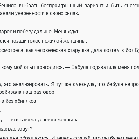
Решила выбрать беспроигрышный вариант и быть сногсш
авали уверенности в своих силах.
дарок и побегу дальше. Меня ждут.
дался позади голос пожилой женщины.
осмотрела, как человеческая старушка дала локтем в бок Б
т кому мой опыт пригодится. — Бабуля подхватила меня под 
, это анализировать. Я тут же смекнула, что бабуля непр
еребивала наш разговор.
на без обиняков.
.
, — выставила условия женщина.
ак вас зовут?
 ко мне обращаются. И теперь слушай, что мы будем делат