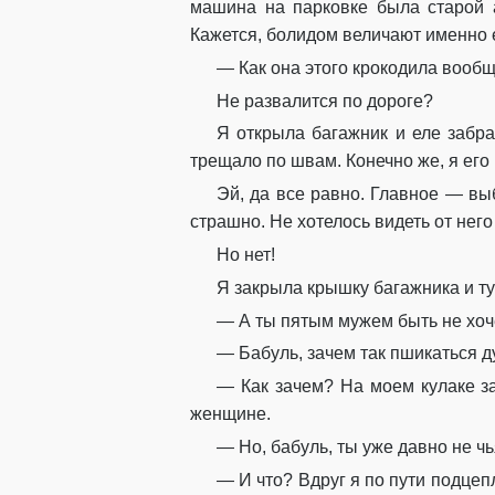
машина на парковке была старой 
Кажется, болидом величают именно 
— Как она этого крокодила вообщ
Не развалится по дороге?
Я открыла багажник и еле забра
трещало по швам. Конечно же, я его
Эй, да все равно. Главное — вы
страшно. Не хотелось видеть от него
Но нет!
Я закрыла крышку багажника и тут
— А ты пятым мужем быть не хоч
— Бабуль, зачем так пшикаться 
— Как зачем? На моем кулаке за
женщине.
— Но, бабуль, ты уже давно не ч
— И что? Вдруг я по пути подце